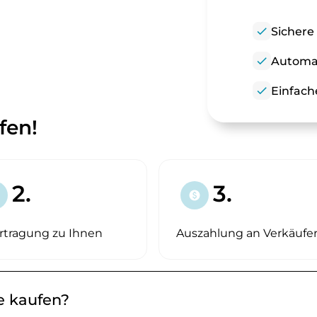
check
Sichere
check
Automat
check
Einfach
fen!
2.
3.
paid
rtragung zu Ihnen
Auszahlung an Verkäufe
de kaufen?