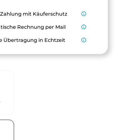
 Zahlung mit Käuferschutz
info_outline
ische Rechnung per Mail
info_outline
e Übertragung in Echtzeit
info_outline
r