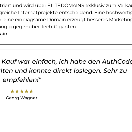
striert und wird über ELITEDOMAINS exklusiv zum Verka
greiche Internetprojekte entscheidend. Eine hochwerti
en, eine einprägsame Domain erzeugt besseres Marketin
ngig gegenüber Tech-Giganten.
ain!
er Kauf war einfach, ich habe den AuthCod
lten und konnte direkt loslegen. Sehr zu
empfehlen!"
star
star
star
star
star
Georg Wagner